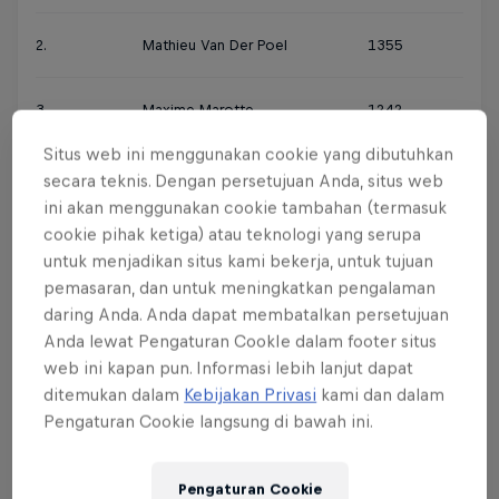
2.
Mathieu Van Der Poel
1355
3.
Maxime Marotte
1242
Situs web ini menggunakan cookie yang dibutuhkan
4.
Henrique Avancini
1213
secara teknis. Dengan persetujuan Anda, situs web
ini akan menggunakan cookie tambahan (termasuk
cookie pihak ketiga) atau teknologi yang serupa
5.
Gerhard Kerschbaumer
1154
untuk menjadikan situs kami bekerja, untuk tujuan
pemasaran, dan untuk meningkatkan pengalaman
6.
Mathias Flückiger
993
daring Anda. Anda dapat membatalkan persetujuan
Anda lewat Pengaturan CookIe dalam footer situs
web ini kapan pun. Informasi lebih lanjut dapat
7.
Anton Cooper
978
ditemukan dalam
Kebijakan Privasi
kami dan dalam
Pengaturan Cookie langsung di bawah ini.
8.
Florian Vogel
962
Pengaturan Cookie
9.
Lars Forster
902