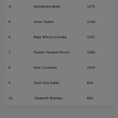
4.
Alessandra Keller
1275
5.
Anne Tauber
1240
6.
Maja Włoszczowska
1201
7.
Pauline Ferrand-Prevot
1086
8.
Kate Courtney
1029
9.
Gunn Rita-Dahle
860
10.
Elisabeth Brandau
856