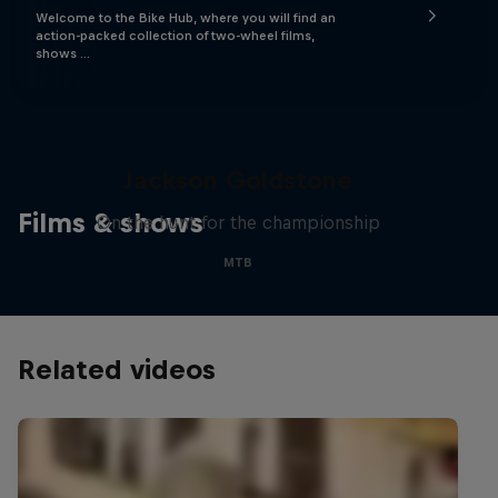
Welcome to the Bike Hub, where you will find an
action-packed collection of two-wheel films,
shows …
The Search for Milliseconds:
Jackson Goldstone
Films & shows
On the hunt for the championship
MTB
Related videos