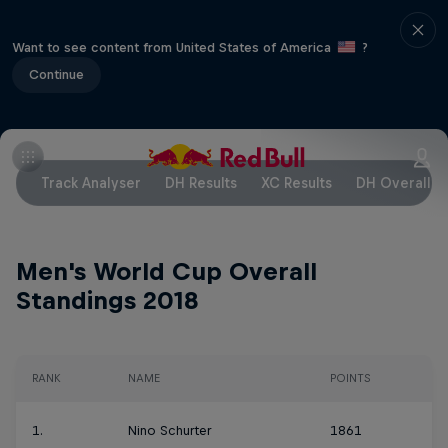
Want to see content from United States of America
?
Continue
Track Analyser
DH Results
XC Results
DH Overall S
Men's World Cup Overall
Standings 2018
RANK
NAME
POINTS
1.
Nino Schurter
1861