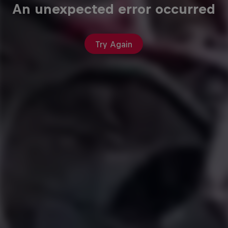
An unexpected error occurred
Try Again