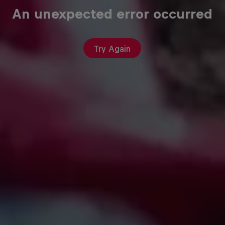
An unexpected error occurred
Try Again