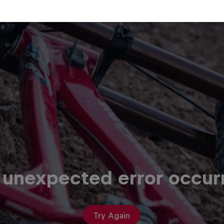
 unexpected error occur
Try Again