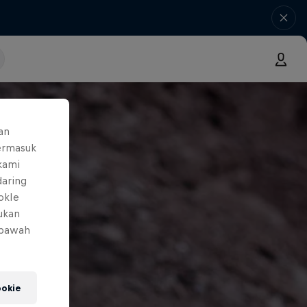
an
ermasuk
 kami
daring
okIe
mukan
 bawah
okie