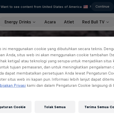
Continue
Want to see content from United States of America
?
Energy Drinks
Acara
Atlet
Red Bull TV
b ini menggunakan cookie yang dibutuhkan secara teknis. Deng
uan Anda, situs web ini akan menggunakan cookie tambahan (t
ihak ketiga) atau teknologi yang serupa untuk menjadikan situs
 untuk tujuan pemasaran, dan untuk meningkatkan pengalaman 
da dapat membatalkan persetujuan Anda lewat Pengaturan Co
ter situs web ini kapan pun. Informasi lebih lanjut dapat dite
bijakan Privasi
kami dan dalam Pengaturan Cookie langsung di
gaturan Cookie
Tolak Semua
Terima Semua Co