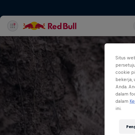
Situs we
persetuj
cookie p
bekerja,
Anda. An
dalam foo
dalam
Ke
ini.
Pen