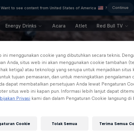
Continue
Want to see content from United States of America
?
Energy Drinks
Acara
Atlet
Red Bull TV
b ini menggunakan cookie yang dibutuhkan secara teknis. Deng
uan Anda, situs web ini akan menggunakan cookie tambahan (t
ihak ketiga) atau teknologi yang serupa untuk menjadikan situs
 untuk tujuan pemasaran, dan untuk meningkatkan pengalaman 
da dapat membatalkan persetujuan Anda lewat Pengaturan Co
ter situs web ini kapan pun. Informasi lebih lanjut dapat dite
bijakan Privasi
kami dan dalam Pengaturan Cookie langsung di
gaturan Cookie
Tolak Semua
Terima Semua Co