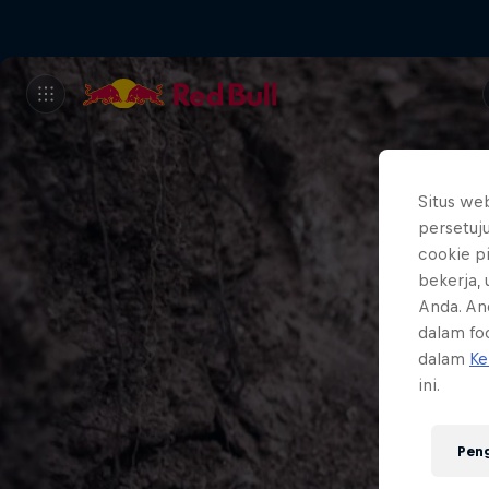
Situs we
persetuj
cookie p
bekerja,
Anda. An
dalam foo
dalam
Ke
ini.
Pen