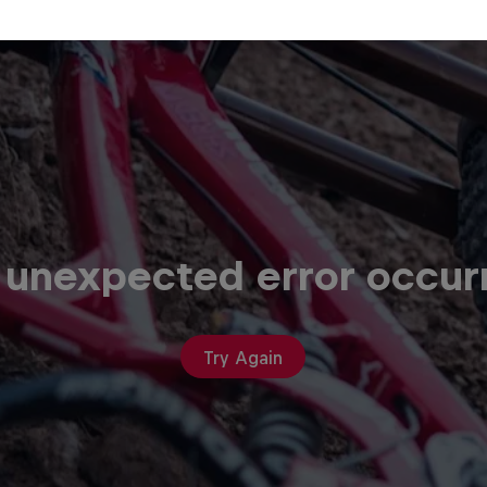
 unexpected error occur
Try Again