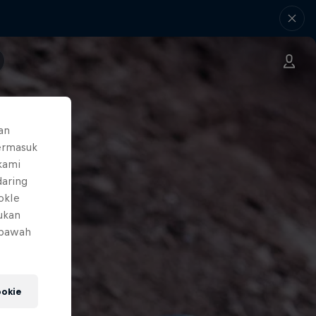
an
ermasuk
 kami
daring
okIe
mukan
 bawah
okie