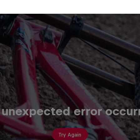
 unexpected error occur
Try Again