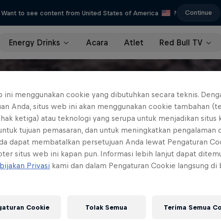
Continue
Want to see content from United States of America
?
Energy Drinks
Acara
Atlet
Red Bull TV
b ini menggunakan cookie yang dibutuhkan secara teknis. Deng
uan Anda, situs web ini akan menggunakan cookie tambahan (t
ihak ketiga) atau teknologi yang serupa untuk menjadikan situs
 untuk tujuan pemasaran, dan untuk meningkatkan pengalaman 
da dapat membatalkan persetujuan Anda lewat Pengaturan Co
ter situs web ini kapan pun. Informasi lebih lanjut dapat dite
bijakan Privasi
kami dan dalam Pengaturan Cookie langsung di
gaturan Cookie
Tolak Semua
Terima Semua Co