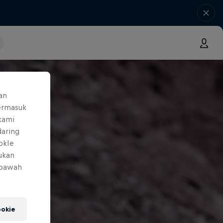
an
ermasuk
 kami
daring
okIe
mukan
 bawah
okie