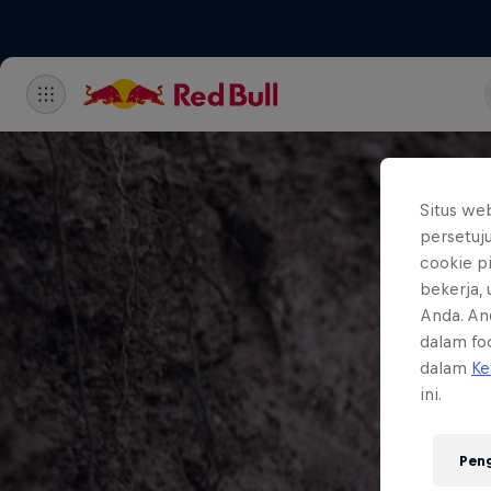
Situs we
persetuj
cookie p
bekerja,
Anda. An
dalam foo
dalam
Ke
ini.
Pen