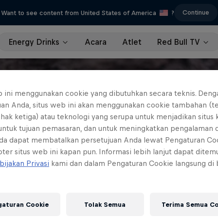
Continue
Want to see content from United States of America
?
Energy Drinks
Acara
Atlet
Red Bull TV
b ini menggunakan cookie yang dibutuhkan secara teknis. Deng
uan Anda, situs web ini akan menggunakan cookie tambahan (t
ihak ketiga) atau teknologi yang serupa untuk menjadikan situs
 untuk tujuan pemasaran, dan untuk meningkatkan pengalaman 
da dapat membatalkan persetujuan Anda lewat Pengaturan Co
ter situs web ini kapan pun. Informasi lebih lanjut dapat dite
bijakan Privasi
kami dan dalam Pengaturan Cookie langsung di
gaturan Cookie
Tolak Semua
Terima Semua Co