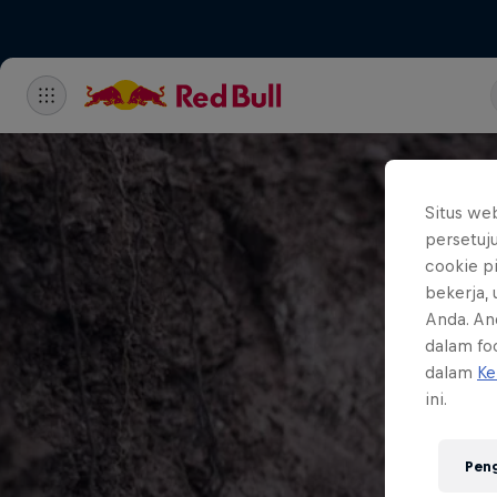
Situs we
persetuj
cookie p
bekerja,
Anda. An
dalam foo
dalam
Ke
ini.
Pen