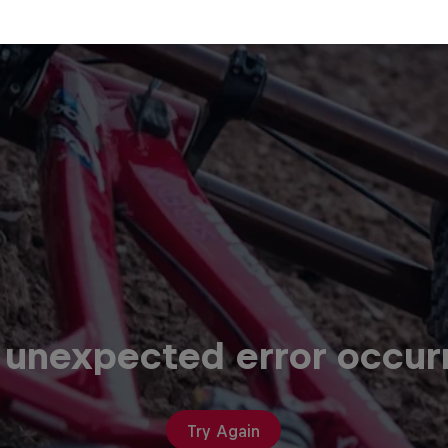
 unexpected error occur
Try Again