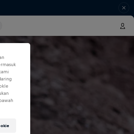
an
ermasuk
 kami
daring
okIe
mukan
 bawah
okie