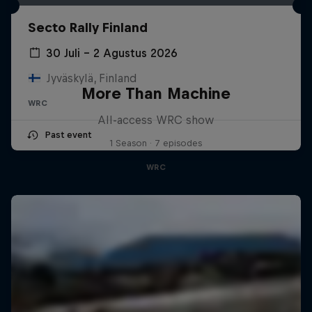
Secto Rally Finland
30 Juli – 2 Agustus 2026
Jyväskylä, Finland
More Than Machine
WRC
All-access WRC show
Past event
1 Season · 7 episodes
WRC