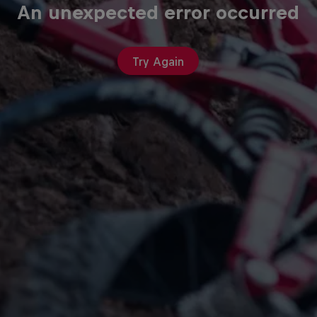
An unexpected error occurred
Try Again