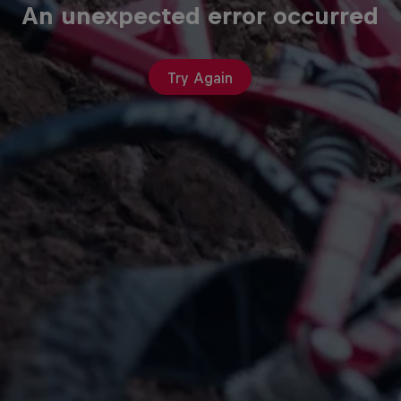
An unexpected error occurred
Try Again