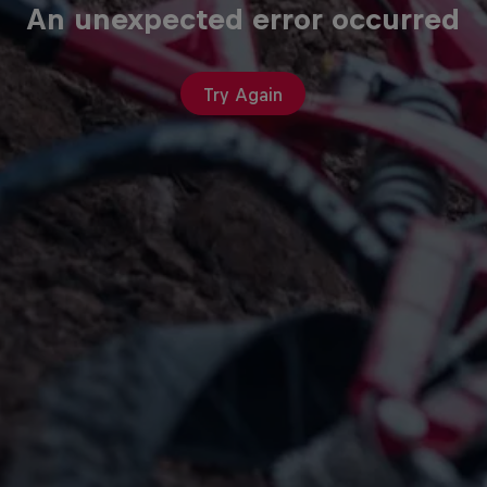
An unexpected error occurred
Try Again