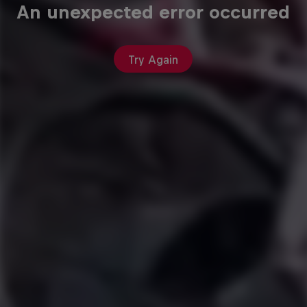
An unexpected error occurred
Try Again