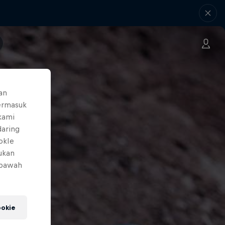
an
ermasuk
 kami
daring
okIe
mukan
 bawah
okie