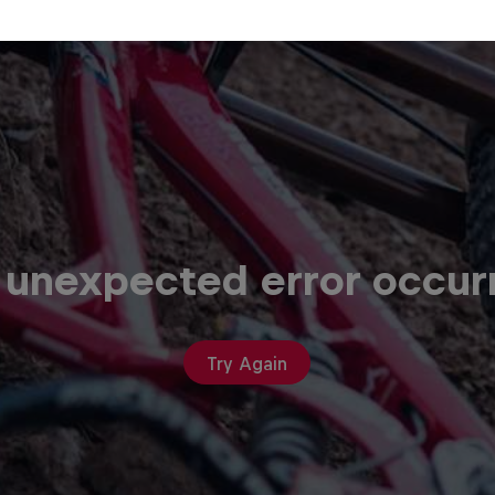
 unexpected error occur
Try Again