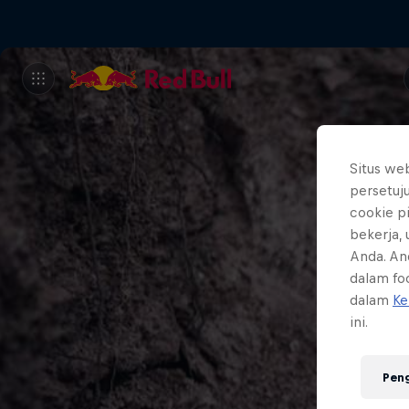
Situs we
persetuj
cookie p
bekerja,
Anda. An
dalam foo
dalam
Ke
ini.
Pen