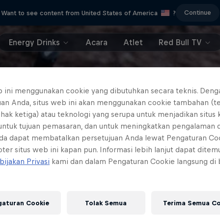
Continue
Want to see content from United States of America
?
Energy Drinks
Acara
Atlet
Red Bull TV
b ini menggunakan cookie yang dibutuhkan secara teknis. Deng
uan Anda, situs web ini akan menggunakan cookie tambahan (t
ihak ketiga) atau teknologi yang serupa untuk menjadikan situs
 untuk tujuan pemasaran, dan untuk meningkatkan pengalaman 
da dapat membatalkan persetujuan Anda lewat Pengaturan Co
ter situs web ini kapan pun. Informasi lebih lanjut dapat dite
bijakan Privasi
kami dan dalam Pengaturan Cookie langsung di
gaturan Cookie
Tolak Semua
Terima Semua Co