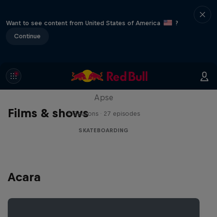
Want to see content from United States of America
?
Continue
Skate Tales
Discover the world of skate with Madars
Apse
Films & shows
5 Seasons · 27 episodes
SKATEBOARDING
Acara