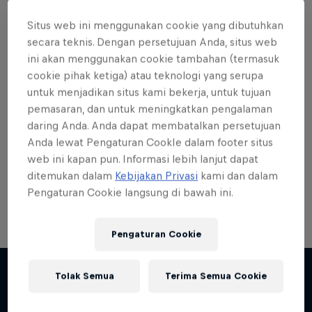
Situs web ini menggunakan cookie yang dibutuhkan
secara teknis. Dengan persetujuan Anda, situs web
ini akan menggunakan cookie tambahan (termasuk
cookie pihak ketiga) atau teknologi yang serupa
Want more of this?
untuk menjadikan situs kami bekerja, untuk tujuan
pemasaran, dan untuk meningkatkan pengalaman
daring Anda. Anda dapat membatalkan persetujuan
Skateboarding
Anda lewat Pengaturan CookIe dalam footer situs
web ini kapan pun. Informasi lebih lanjut dapat
Welcome to the Red Bull Skateboarding hub, your
ditemukan dalam
Kebijakan Privasi
kami dan dalam
source for skateboarding news, videos, rider …
Pengaturan Cookie langsung di bawah ini.
Pengaturan Cookie
Tolak Semua
Terima Semua Cookie
Lebih banyak seperti ini