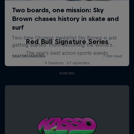
Red Bull Signature Series
The year's best action sports events
9 Seasons · 67 episodes
SURFING