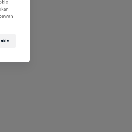
okIe
mukan
 bawah
okie