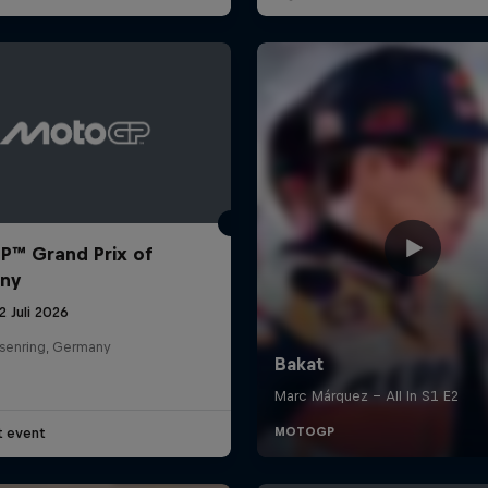
™ Grand Prix of
ny
12 Juli 2026
senring, Germany
t event