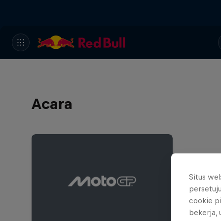
Acara
Situs we
persetuj
cookie p
bekerja,