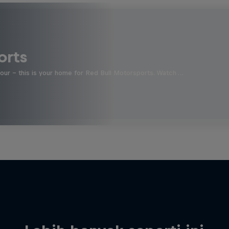
orts
four - this is your home for Red Bull Motorsports. Watch …