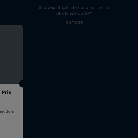
See what it takes to become an elite
athlete in MotoGP™
MOTOGP
 Prix
 Kingdom