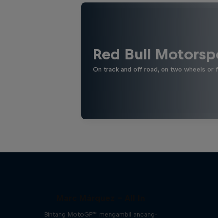
Red Bull Motorsp
On track and off road, on two wheels or 
Marc Márquez – All In
Bintang MotoGP™ mengambil ancang-