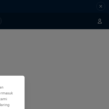
an
ermasuk
 kami
daring