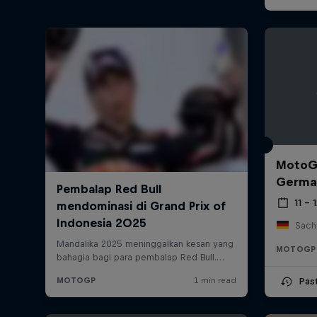
MotoGP
Germa
11 – 
Sach
MOTOGP
Pas