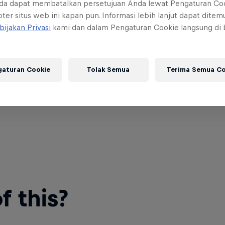
da dapat membatalkan persetujuan Anda lewat Pengaturan Co
ter situs web ini kapan pun. Informasi lebih lanjut dapat dite
bijakan Privasi
kami dan dalam Pengaturan Cookie langsung di
gaturan Cookie
Tolak Semua
Terima Semua Co
 this?