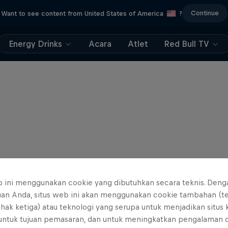
Continue
Want to see content from United States of America
?
Energy Drinks
Acara
Atlet
Red Bull TV
b ini menggunakan cookie yang dibutuhkan secara teknis. Deng
uan Anda, situs web ini akan menggunakan cookie tambahan (t
ihak ketiga) atau teknologi yang serupa untuk menjadikan situs
 untuk tujuan pemasaran, dan untuk meningkatkan pengalaman 