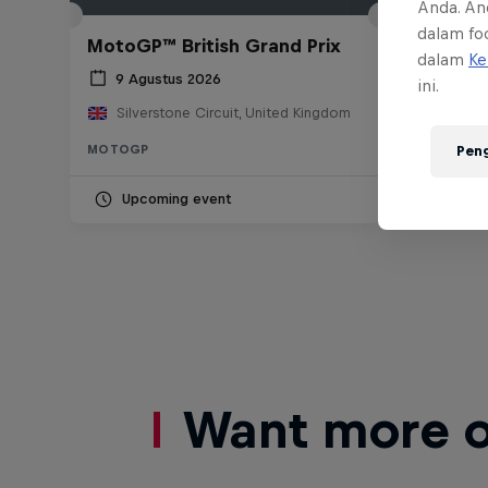
Anda. An
dalam foo
MotoGP™ British Grand Prix
dalam
Ke
9 Agustus 2026
ini.
Silverstone Circuit, United Kingdom
MOTOGP
Pen
Upcoming event
Want more of