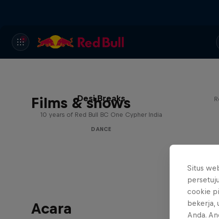
Desi Breaks
Films & shows
R
10 years of Red Bull BC One Cypher India
DANCE
Situs we
persetuj
cookie p
bekerja,
Acara
Anda. An