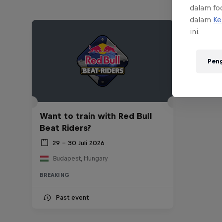
dalam foo
dalam
Ke
ini.
Pen
Want to train with Red Bull
Beat Riders?
29 – 30 Juli 2026
Budapest, Hungary
BREAKING
Past event