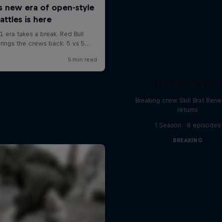
The Break Boys
Breaking crew Skill Brat Ren
returns
1 Season · 8 episodes
BREAKING