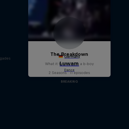
The Breakdown
egades
What it takes to be a b-boy
2 Seasons · 11 episodes
BREAKING