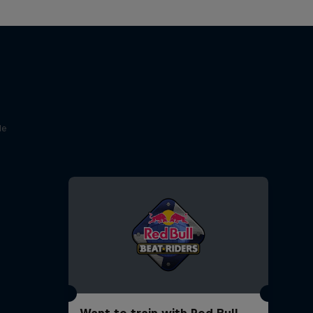
le
Want to train with Red Bull