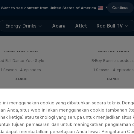
Continue
Want to see content from United States of America
?
Energy Drinks
Acara
Atlet
Red Bull TV
Take the Title
Distrct Talks
ed Bull Dance Your Style
B-Boy Ronnie's podcas
1 Season · 4 episodes
1 Season · 4 episodes
DANCE
DANCE
b ini menggunakan cookie yang dibutuhkan secara teknis. Deng
uan Anda, situs web ini akan menggunakan cookie tambahan (t
ihak ketiga) atau teknologi yang serupa untuk menjadikan situs
 untuk tujuan pemasaran, dan untuk meningkatkan pengalaman 
da dapat membatalkan persetujuan Anda lewat Pengaturan Co