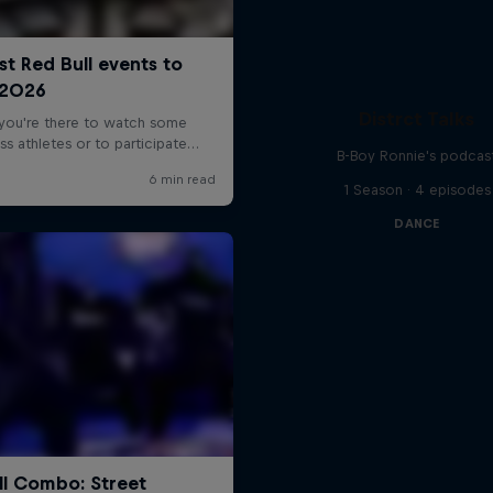
Distrct Talks
B-Boy Ronnie's podcas
1 Season · 4 episodes
DANCE