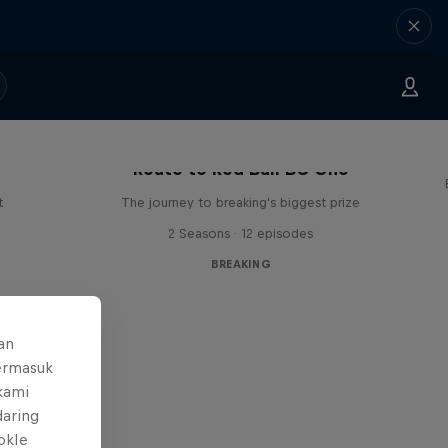
Route to Red Bull BC One
t
The journey to breaking's biggest prize
2 Seasons · 12 episodes
BREAKING
an
ermasuk
 kami
daring
okIe