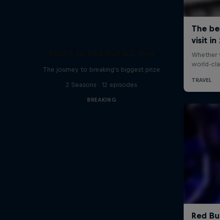
Route to Red Bull BC One
The journey to breaking's biggest prize
2 Seasons · 12 episodes
BREAKING