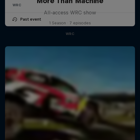
More Than Machine
WRC
All-access WRC show
Past event
1 Season · 7 episodes
WRC