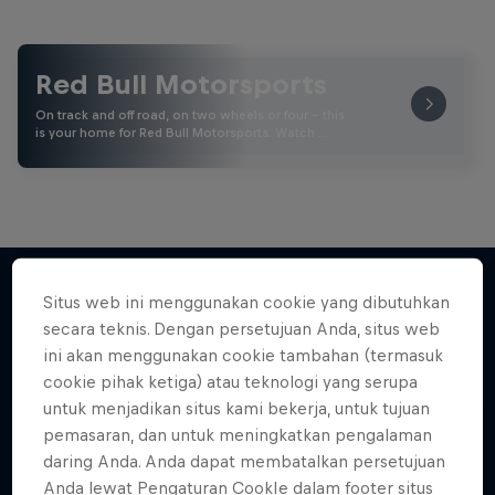
Red Bull Motorsports
On track and off road, on two wheels or four - this
is your home for Red Bull Motorsports. Watch …
Situs web ini menggunakan cookie yang dibutuhkan
secara teknis. Dengan persetujuan Anda, situs web
Lebih banyak seperti ini
ini akan menggunakan cookie tambahan (termasuk
cookie pihak ketiga) atau teknologi yang serupa
untuk menjadikan situs kami bekerja, untuk tujuan
pemasaran, dan untuk meningkatkan pengalaman
daring Anda. Anda dapat membatalkan persetujuan
Anda lewat Pengaturan CookIe dalam footer situs