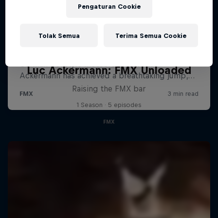
Pengaturan Cookie
Tolak Semua
Terima Semua Cookie
Luc Ackermann: FMX Unloaded
Raising the FMX bar
1 Season · 5 episodes
FMX