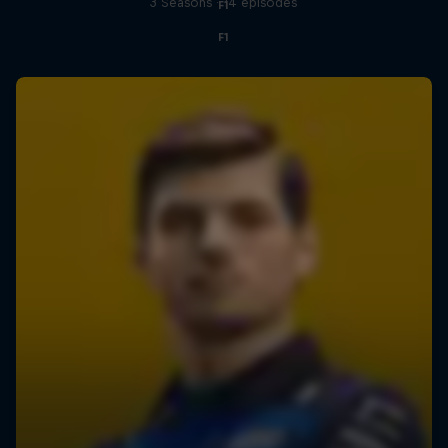
3 Seasons · 14 episodes
F1
F1