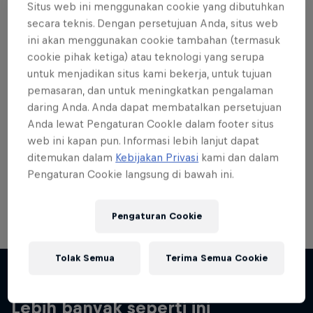
Situs web ini menggunakan cookie yang dibutuhkan
secara teknis. Dengan persetujuan Anda, situs web
ini akan menggunakan cookie tambahan (termasuk
cookie pihak ketiga) atau teknologi yang serupa
untuk menjadikan situs kami bekerja, untuk tujuan
Want more of this?
pemasaran, dan untuk meningkatkan pengalaman
daring Anda. Anda dapat membatalkan persetujuan
Anda lewat Pengaturan CookIe dalam footer situs
web ini kapan pun. Informasi lebih lanjut dapat
Red Bull Motorsports
ditemukan dalam
Kebijakan Privasi
kami dan dalam
On track and off road, on two wheels or four - this
Pengaturan Cookie langsung di bawah ini.
is your home for Red Bull Motorsports. Watch …
Pengaturan Cookie
Tolak Semua
Terima Semua Cookie
Lebih banyak seperti ini