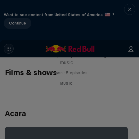
Want to see content from United States of America
?
Continue
Diggin' in the Carts
The secret history of Japanese video game
music
Films & shows
1 Season · 5 episodes
MUSIC
Acara