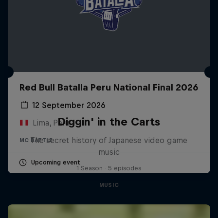
Red Bull Batalla Peru National Final 2026
12 September 2026
Diggin' in the Carts
Lima, Peru
The secret history of Japanese video game
MC BATTLE
music
Upcoming event
1 Season · 5 episodes
MUSIC