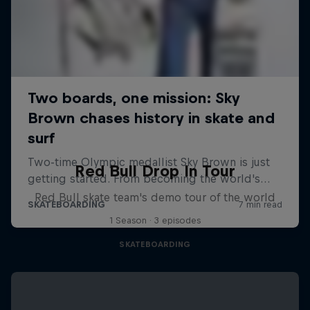
Red Bull Drop In Tour
Red Bull skate team's demo tour of the world
1 Season · 3 episodes
SKATEBOARDING