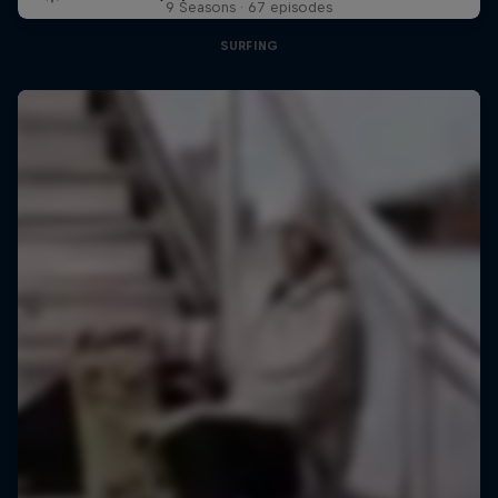
9 Seasons · 67 episodes
SURFING