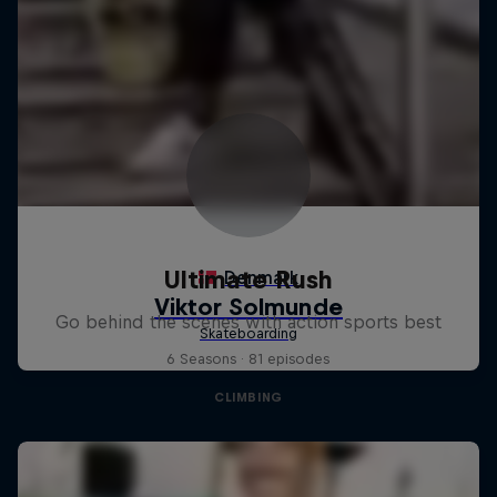
Ultimate Rush
Go behind the scenes with action sports best
6 Seasons · 81 episodes
CLIMBING