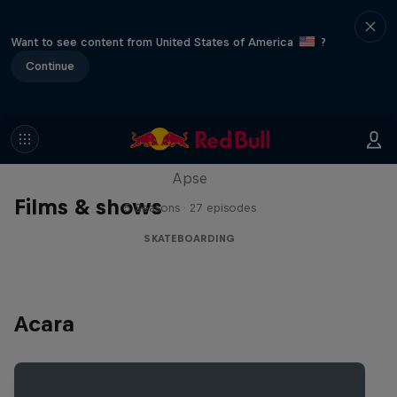
Want to see content from United States of America
?
Continue
Skate Tales
Discover the world of skate with Madars
Apse
Films & shows
5 Seasons · 27 episodes
SKATEBOARDING
Acara