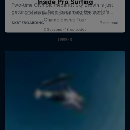
Inside Pro Surfing
Come backstage on the 2025 WSL
Championship Tour
2 Seasons · 18 episodes
SURFING