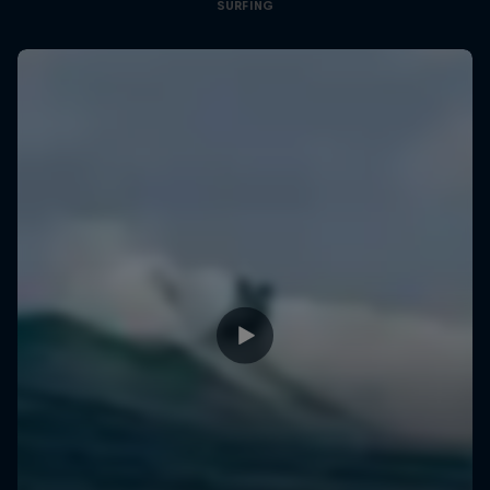
SURFING