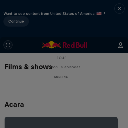
Want to see content from United States of America
?
Continue
WSL Replay
The latest action from the WSL Championship
Tour
Films & shows
1 Season · 6 episodes
SURFING
Acara