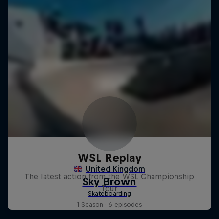
WSL Replay
The latest action from the WSL Championship
Tour
1 Season · 6 episodes