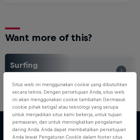
Want more of this?
Surfing
Welcome to the Surf Hub, where you will find a rip-
roaring collection of surf films, shows and …
Situs web ini menggunakan cookie yang dibutuhkan
secara teknis. Dengan persetujuan Anda, situs web
ini akan menggunakan cookie tambahan (termasuk
cookie pihak ketiga) atau teknologi yang serupa
untuk menjadikan situs kami bekerja, untuk tujuan
pemasaran, dan untuk meningkatkan pengalaman
daring Anda. Anda dapat membatalkan persetujuan
Lebih banyak seperti ini
Anda lewat Pengaturan CookIe dalam footer situs