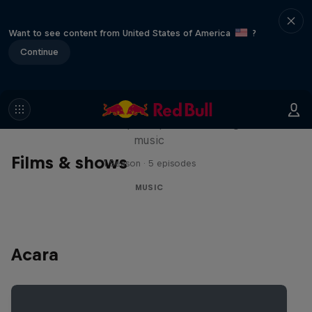
Want to see content from United States of America
?
Continue
Diggin' in the Carts
The secret history of Japanese video game
music
Films & shows
1 Season · 5 episodes
MUSIC
Acara