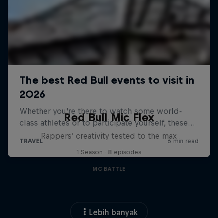
Red Bull Mic Flex
Rappers' creativity tested to the max
1 Season · 8 episodes
MC BATTLE
Lebih banyak