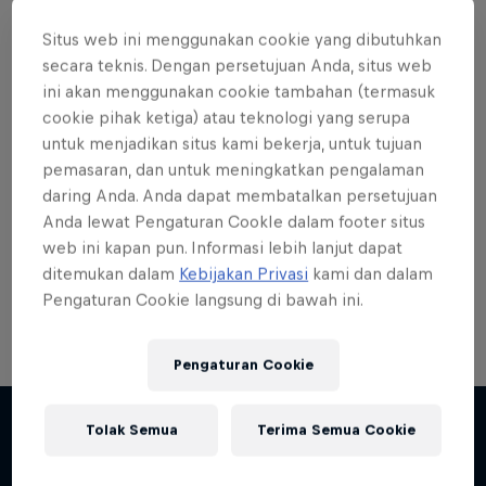
Situs web ini menggunakan cookie yang dibutuhkan
secara teknis. Dengan persetujuan Anda, situs web
ini akan menggunakan cookie tambahan (termasuk
cookie pihak ketiga) atau teknologi yang serupa
Want more of this?
untuk menjadikan situs kami bekerja, untuk tujuan
pemasaran, dan untuk meningkatkan pengalaman
daring Anda. Anda dapat membatalkan persetujuan
Skateboarding
Anda lewat Pengaturan CookIe dalam footer situs
web ini kapan pun. Informasi lebih lanjut dapat
Welcome to the Red Bull Skateboarding hub, your
ditemukan dalam
Kebijakan Privasi
kami dan dalam
source for skateboarding news, videos, rider …
Pengaturan Cookie langsung di bawah ini.
Pengaturan Cookie
Tolak Semua
Terima Semua Cookie
Lebih banyak seperti ini