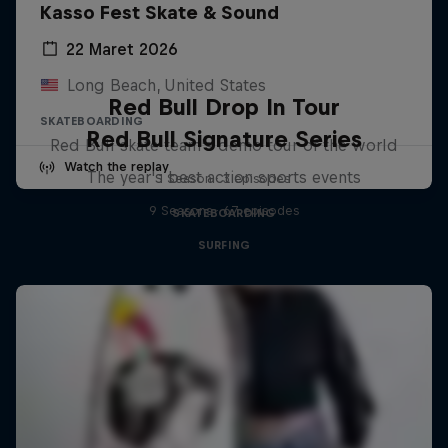
Kasso Fest Skate & Sound
22 Maret 2026
Long Beach, United States
Red Bull Drop In Tour
SKATEBOARDING
Red Bull Signature Series
Red Bull skate team's demo tour of the world
Watch the replay
The year's best action sports events
1 Season · 3 episodes
9 Seasons · 67 episodes
SKATEBOARDING
SURFING