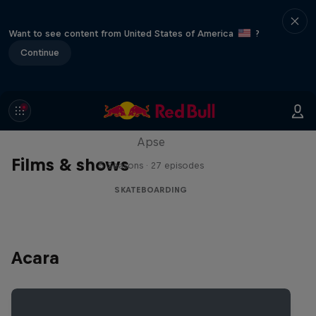
Want to see content from United States of America
?
Continue
Skate Tales
Discover the world of skate with Madars
Apse
Films & shows
5 Seasons · 27 episodes
SKATEBOARDING
Acara