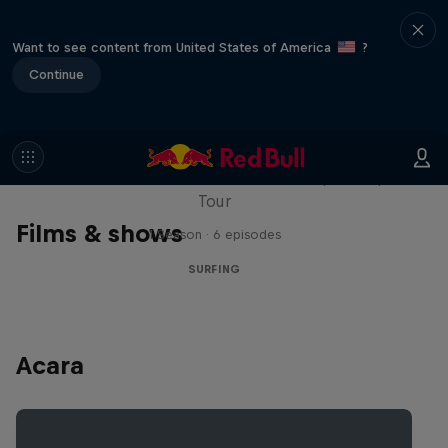
Want to see content from United States of America
?
Continue
WSL Replay
The latest action from the WSL Championship
Tour
Films & shows
1 Season · 6 episodes
SURFING
Acara