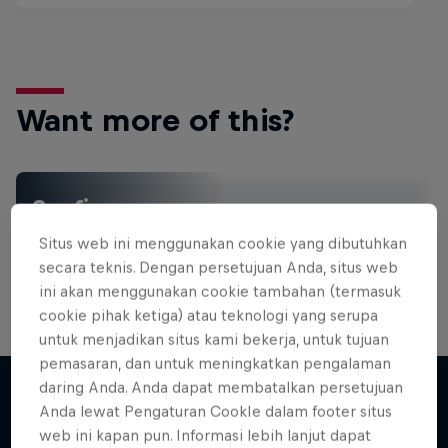
Want more of this?
Surfing
Welcome to the Surf Hub, where you will find a rip-
Situs web ini menggunakan cookie yang dibutuhkan
roaring collection of surf films, shows and …
secara teknis. Dengan persetujuan Anda, situs web
ini akan menggunakan cookie tambahan (termasuk
cookie pihak ketiga) atau teknologi yang serupa
untuk menjadikan situs kami bekerja, untuk tujuan
pemasaran, dan untuk meningkatkan pengalaman
daring Anda. Anda dapat membatalkan persetujuan
Anda lewat Pengaturan CookIe dalam footer situs
Lebih banyak seperti ini
web ini kapan pun. Informasi lebih lanjut dapat