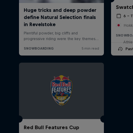
Swatch
6 – 1
Hokk
SNOWBO
Athle
Pas
Red Bull Features Cup