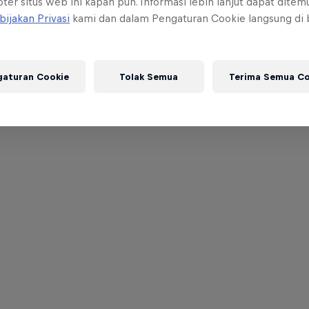
ter situs web ini kapan pun. Informasi lebih lanjut dapat dite
bijakan Privasi
kami dan dalam Pengaturan Cookie langsung di
gaturan Cookie
Tolak Semua
Terima Semua Co