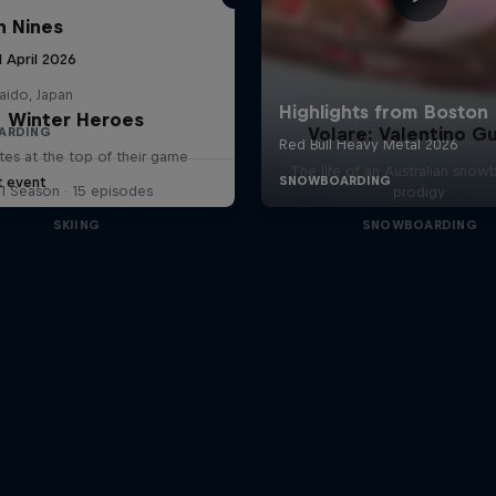
 Nines
1 April 2026
aido, Japan
Winter Heroes
Volare: Valentino Gu
ARDING
tes at the top of their game
The life of an Australian snow
t event
1 Season · 15 episodes
prodigy
SKIING
SNOWBOARDING