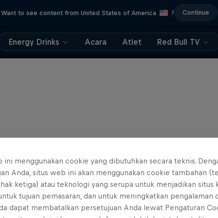
Continue
Want to see content from United States of America
?
Energy Drinks
Acara
Atlet
Red Bull TV
b ini menggunakan cookie yang dibutuhkan secara teknis. Deng
uan Anda, situs web ini akan menggunakan cookie tambahan (t
ihak ketiga) atau teknologi yang serupa untuk menjadikan situs
 untuk tujuan pemasaran, dan untuk meningkatkan pengalaman 
da dapat membatalkan persetujuan Anda lewat Pengaturan Co