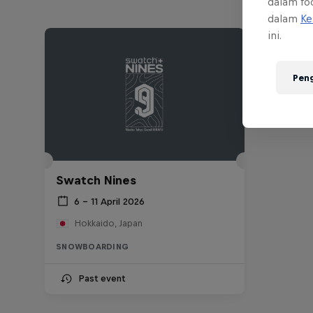
dalam foo
dalam
Ke
ini.
Pen
Swatch Nines
6 – 11 April 2026
Hokkaido, Japan
SNOWBOARDING
Past event