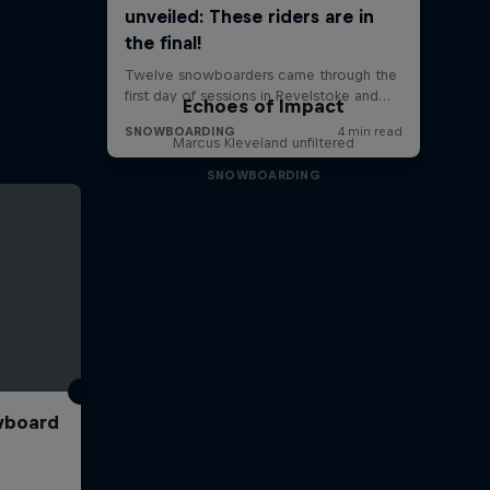
Echoes of Impact
Marcus Kleveland unfiltered
SNOWBOARDING
wboard