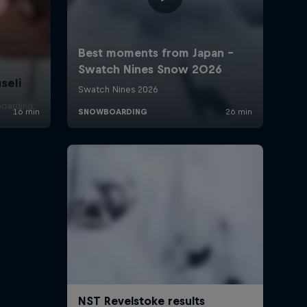
seli
boarding