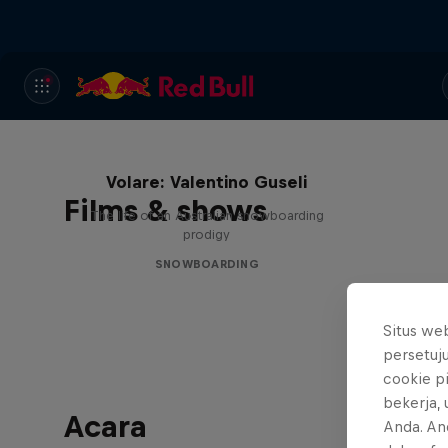
Volare: Valentino Guseli
Films & shows
The life of an Australian snowboarding
prodigy
SNOWBOARDING
Situs we
persetuj
cookie p
bekerja,
Acara
Anda. An