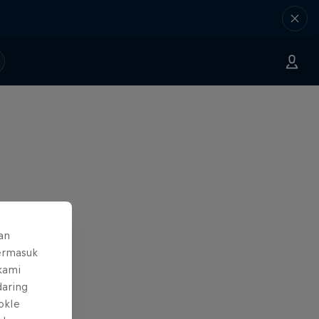
an
ermasuk
 kami
daring
okIe