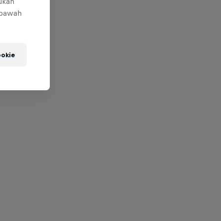
mukan
 bawah
okie