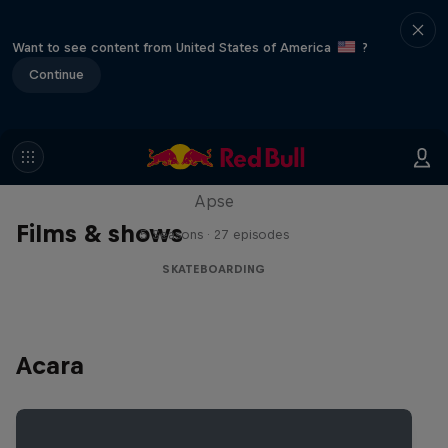
Want to see content from United States of America
?
Continue
Skate Tales
Discover the world of skate with Madars
Apse
Films & shows
5 Seasons · 27 episodes
SKATEBOARDING
Acara