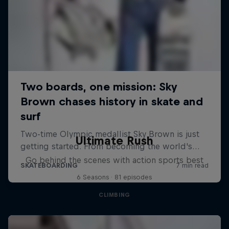
Ultimate Rush
Go behind the scenes with action sports best
6 Seasons · 81 episodes
CLIMBING