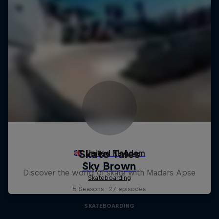
Skate Tales
Discover the world of skate with Madars Apse
5 Seasons · 27 episodes
SKATEBOARDING