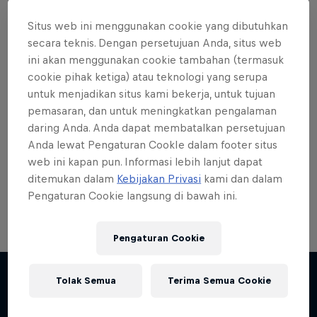
Situs web ini menggunakan cookie yang dibutuhkan
secara teknis. Dengan persetujuan Anda, situs web
ini akan menggunakan cookie tambahan (termasuk
cookie pihak ketiga) atau teknologi yang serupa
Want more of this?
untuk menjadikan situs kami bekerja, untuk tujuan
pemasaran, dan untuk meningkatkan pengalaman
daring Anda. Anda dapat membatalkan persetujuan
Skateboarding
Anda lewat Pengaturan CookIe dalam footer situs
web ini kapan pun. Informasi lebih lanjut dapat
Welcome to the Red Bull Skateboarding hub, your
ditemukan dalam
Kebijakan Privasi
kami dan dalam
source for skateboarding news, videos, rider …
Pengaturan Cookie langsung di bawah ini.
Pengaturan Cookie
Tolak Semua
Terima Semua Cookie
Lebih banyak seperti ini