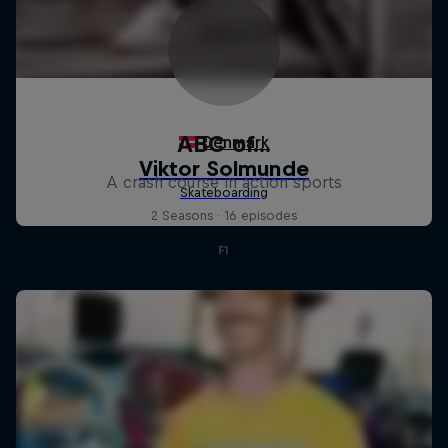
ABC of...
A crash course in action sports
2 Seasons · 16 episodes
F1