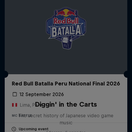
Red Bull Batalla Peru National Final 2026
12 September 2026
Diggin' in the Carts
Lima, Peru
The secret history of Japanese video game
MC BATTLE
music
Upcoming event