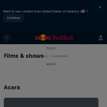
Want to see content from United States of America
?
Continue
Diggin' in the Carts
The secret history of Japanese video game
music
Films & shows
1 Season · 5 episodes
MUSIC
Acara