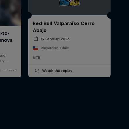
Red Bull Valparaíso Cerro
Abajo
15 Februari 2026
Valparaíso, Chile
MTB
Watch the replay