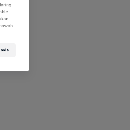
daring
okIe
mukan
 bawah
okie