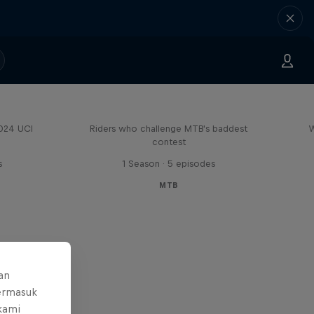
Road to Rampage
2024 UCI
Riders who challenge MTB's baddest
W
contest
s
1 Season · 5 episodes
MTB
an
ermasuk
 kami