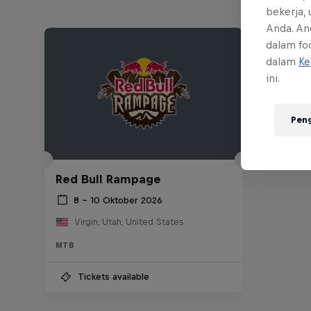
bekerja,
Anda. An
dalam foo
dalam
Ke
ini.
Pen
Red Bull Rampage
8 – 10 Oktober 2026
Virgin, Utah, United States
MTB
Tickets available