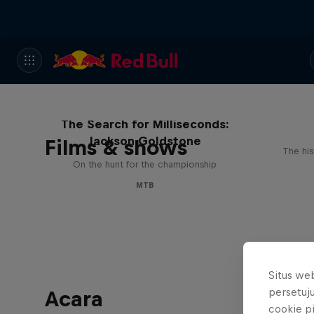
The Search for Milliseconds:
Jackson Goldstone
Films & shows
The his
On the hunt for the championship
MTB
Situs we
persetuj
Acara
cookie p