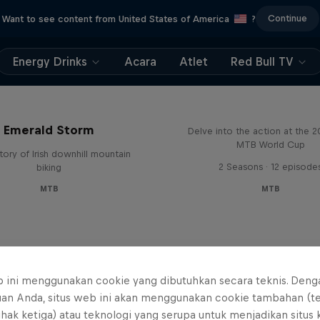
Continue
Want to see content from United States of America
?
Energy Drinks
Acara
Atlet
Red Bull TV
Beyond the Line
Emerald Storm
Delve into the action at the 
MTB World Cup
tory of Irish downhill mountain
2 Seasons · 12 episode
biking
MTB
MTB
b ini menggunakan cookie yang dibutuhkan secara teknis. Deng
uan Anda, situs web ini akan menggunakan cookie tambahan (t
ihak ketiga) atau teknologi yang serupa untuk menjadikan situs