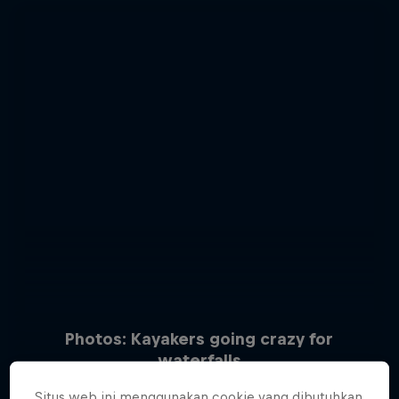
Photos: Kayakers going crazy for
waterfalls
15 Photos
Situs web ini menggunakan cookie yang dibutuhkan