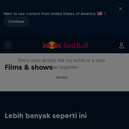
Want to see content from United States of America
?
Continue
A Baffin Vacation: Love on Ice
Every step across the icy wilds is a step
Films & shows
closer together
SKIING
Lebih banyak seperti ini