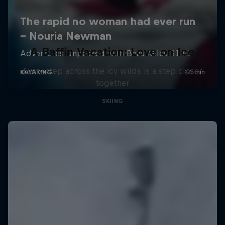
A Baffin Vacation: Love on Ice
Every step across the icy wilds is a step closer
together
SKIING