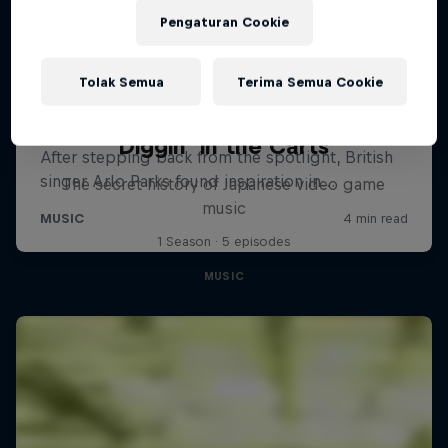
Pengaturan Cookie
Tolak Semua
Terima Semua Cookie
Diggin' in the Carts
The secret history of Japanese video game
music
1 Season · 5 episodes
MUSIC