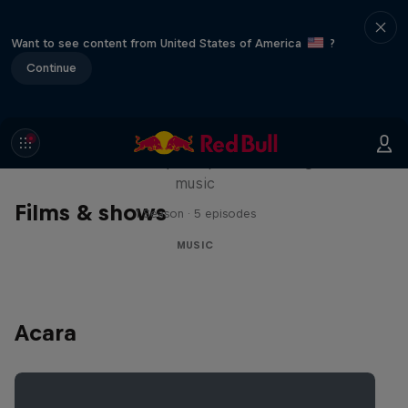
Want to see content from United States of America
?
Continue
Diggin' in the Carts
The secret history of Japanese video game
music
Films & shows
1 Season · 5 episodes
MUSIC
Acara