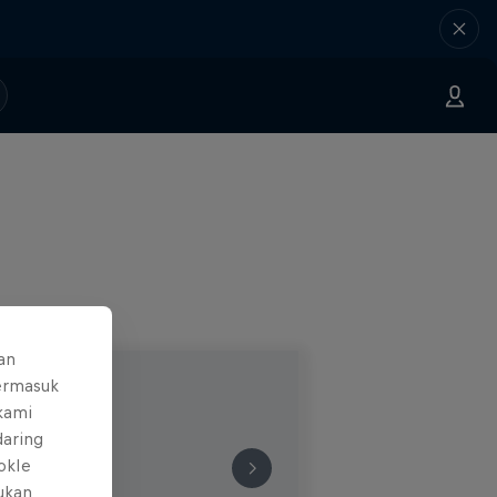
an
ermasuk
 kami
daring
okIe
mukan