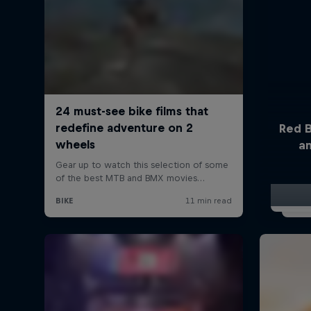
Red B
a