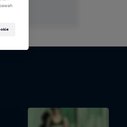
 bawah
okie