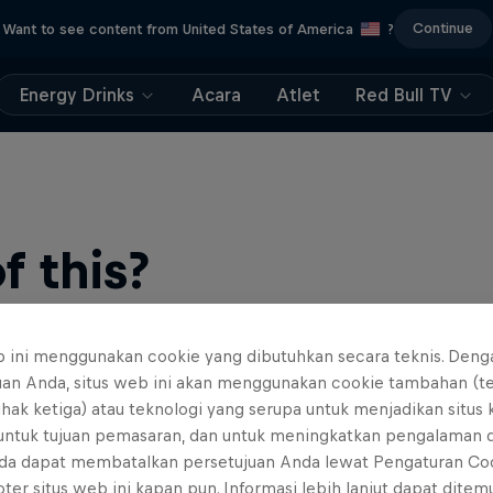
Continue
Want to see content from United States of America
?
Energy Drinks
Acara
Atlet
Red Bull TV
 this?
b ini menggunakan cookie yang dibutuhkan secara teknis. Deng
uan Anda, situs web ini akan menggunakan cookie tambahan (t
ihak ketiga) atau teknologi yang serupa untuk menjadikan situs
 untuk tujuan pemasaran, dan untuk meningkatkan pengalaman 
da dapat membatalkan persetujuan Anda lewat Pengaturan Co
find an action-packed collection of two-wheel films, shows …
ter situs web ini kapan pun. Informasi lebih lanjut dapat dite