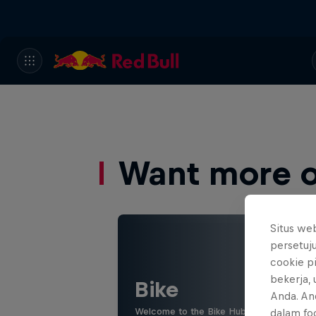
Want more of
Situs we
persetuj
cookie p
bekerja,
Bike
Anda. An
Welcome to the Bike Hub, where you will 
dalam foo