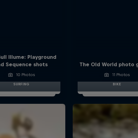
ull Illume: Playground
nd Sequence shots
The Old World photo g
10 Photos
11 Photos
SURFING
BIKE