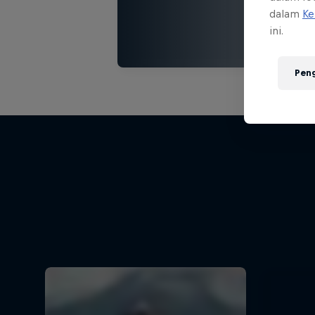
dalam
Ke
ini.
Pen