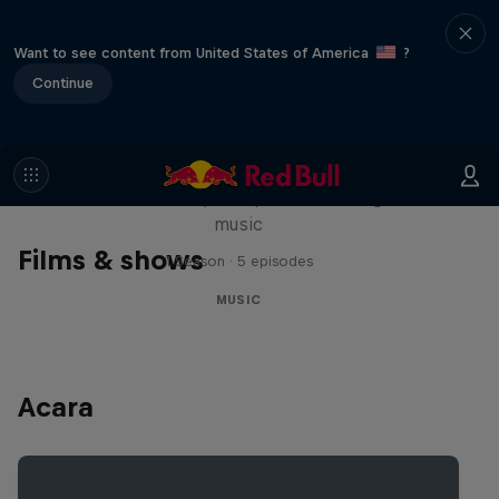
Want to see content from United States of America
?
Continue
Diggin' in the Carts
The secret history of Japanese video game
music
Films & shows
1 Season · 5 episodes
MUSIC
Acara