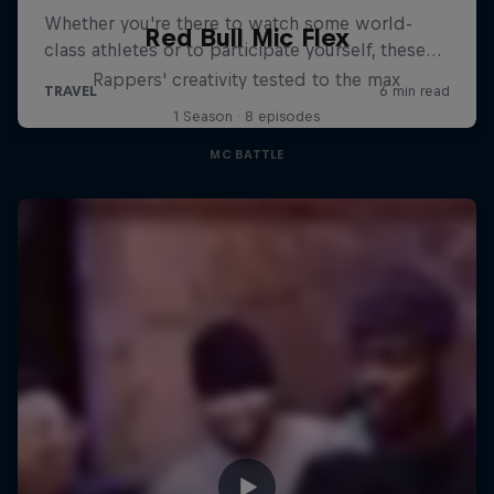
Red Bull Mic Flex
Rappers' creativity tested to the max
1 Season · 8 episodes
MC BATTLE