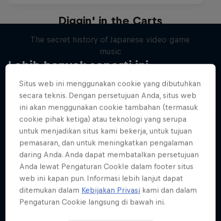
Diggin' in the Carts
The secret history of Japanese video game
music
Lebih banyak seperti ini
1 Season · 5 episodes
Situs web ini menggunakan cookie yang dibutuhkan
MUSIC
secara teknis. Dengan persetujuan Anda, situs web
ini akan menggunakan cookie tambahan (termasuk
cookie pihak ketiga) atau teknologi yang serupa
untuk menjadikan situs kami bekerja, untuk tujuan
pemasaran, dan untuk meningkatkan pengalaman
daring Anda. Anda dapat membatalkan persetujuan
Anda lewat Pengaturan CookIe dalam footer situs
web ini kapan pun. Informasi lebih lanjut dapat
ditemukan dalam
Kebijakan Privasi
kami dan dalam
Pengaturan Cookie langsung di bawah ini.