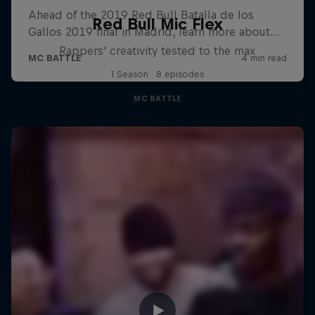
Red Bull Mic Flex
Rappers' creativity tested to the max
1 Season · 8 episodes
MC BATTLE