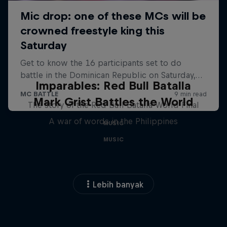
Imparables: Red Bull Batalla
Mark Grist Battles the World
The story of the Red Bull Batalla World Final
A war of words in the Philippines
MUSIC
MUSIC
Lebih banyak