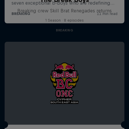
Breaking crew Skill Brat Renegades returns
1 Season · 8 episodes
BREAKING