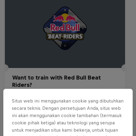
Want to train with Red Bull Beat
Riders?
29 – 30 Juli 2026
Situs web ini menggunakan cookie yang dibutuhkan
Budapest, Hungary
secara teknis. Dengan persetujuan Anda, situs web
ini akan menggunakan cookie tambahan (termasuk
BREAKING
cookie pihak ketiga) atau teknologi yang serupa
untuk menjadikan situs kami bekerja, untuk tujuan
Past event