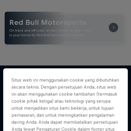
Red Bull Motorsports
On track and off road, on two wheels or four - this
is your home for Red Bull Motorsports. Watch …
More Than Machine
Situs web ini menggunakan cookie yang dibutuhkan
All-access WRC show
secara teknis. Dengan persetujuan Anda, situs web
Lebih banyak seperti ini
1 Season · 7 episodes
ini akan menggunakan cookie tambahan (termasuk
cookie pihak ketiga) atau teknologi yang serupa
WRC
untuk menjadikan situs kami bekerja, untuk tujuan
pemasaran, dan untuk meningkatkan pengalaman
daring Anda. Anda dapat membatalkan persetujuan
Anda lewat Pengaturan CookIe dalam footer situs