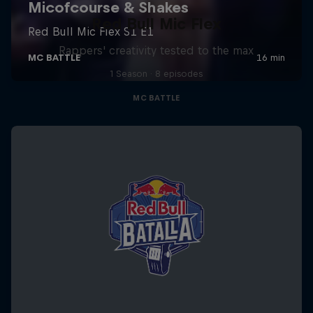
Red Bull Mic Flex
Rappers' creativity tested to the max
1 Season · 8 episodes
MC BATTLE