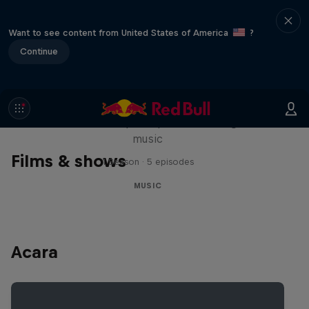
Want to see content from United States of America
?
Continue
Diggin' in the Carts
The secret history of Japanese video game
music
Films & shows
1 Season · 5 episodes
MUSIC
Acara