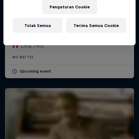
Pengaturan Cookie
Red Bull Batalla Peru National Final 2026
Tolak Semua
Terima Semua Cookie
12 September 2026
Lima, Peru
MC BATTLE
Upcoming event