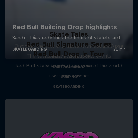
Skate Tales
Red Bull Signature Series
Discover the world of skate with Madars Apse
Red Bull Drop In Tour
The year's best action sports events
5 Seasons · 27 episodes
Red Bull skate team's demo tour of the world
9 Seasons · 67 episodes
SKATEBOARDING
1 Season · 3 episodes
SURFING
SKATEBOARDING