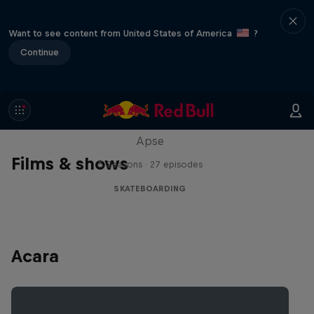
Want to see content from United States of America
?
Continue
Skate Tales
Discover the world of skate with Madars
Apse
Films & shows
5 Seasons · 27 episodes
SKATEBOARDING
Acara