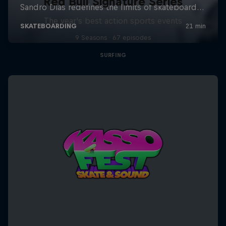
Red Bull Signature Series
The year's best action sports events
9 Seasons · 67 episodes
SURFING