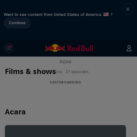
Want to see content from United States of America
?
Continue
Skate Tales
Discover the world of skate with Madars
Apse
Films & shows
5 Seasons · 27 episodes
SKATEBOARDING
Acara