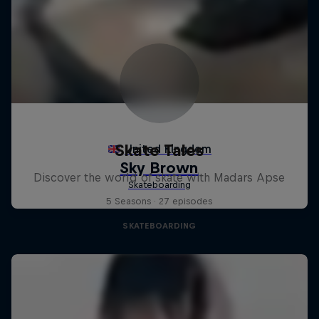
Skate Tales
Discover the world of skate with Madars Apse
5 Seasons · 27 episodes
SKATEBOARDING