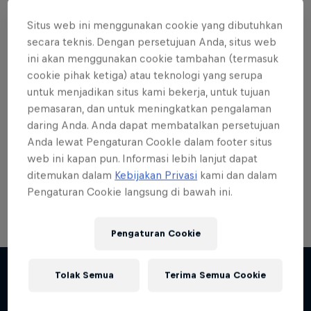
Situs web ini menggunakan cookie yang dibutuhkan
secara teknis. Dengan persetujuan Anda, situs web
ini akan menggunakan cookie tambahan (termasuk
cookie pihak ketiga) atau teknologi yang serupa
Want more of this?
untuk menjadikan situs kami bekerja, untuk tujuan
pemasaran, dan untuk meningkatkan pengalaman
daring Anda. Anda dapat membatalkan persetujuan
Skateboarding
Anda lewat Pengaturan CookIe dalam footer situs
web ini kapan pun. Informasi lebih lanjut dapat
Welcome to the Red Bull Skateboarding hub, your
ditemukan dalam
Kebijakan Privasi
kami dan dalam
source for skateboarding news, videos, rider …
Pengaturan Cookie langsung di bawah ini.
Pengaturan Cookie
Tolak Semua
Terima Semua Cookie
Lebih banyak seperti ini