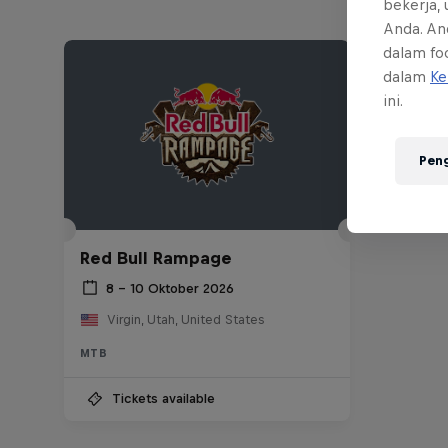
bekerja,
Anda. An
dalam foo
dalam
Ke
ini.
Pen
Red Bull Rampage
8 – 10 Oktober 2026
Virgin, Utah, United States
MTB
Tickets available