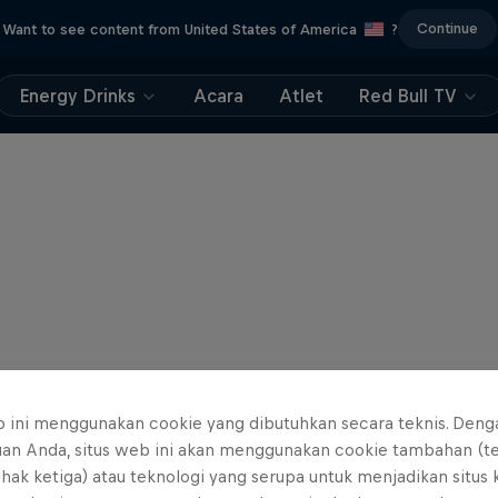
Continue
Want to see content from United States of America
?
Energy Drinks
Acara
Atlet
Red Bull TV
b ini menggunakan cookie yang dibutuhkan secara teknis. Deng
uan Anda, situs web ini akan menggunakan cookie tambahan (t
ihak ketiga) atau teknologi yang serupa untuk menjadikan situs