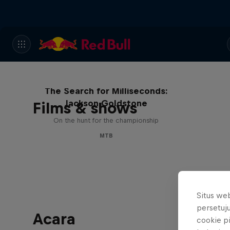
The Search for Milliseconds:
Jackson Goldstone
Films & shows
On the hunt for the championship
MTB
Situs we
persetuj
Acara
cookie p