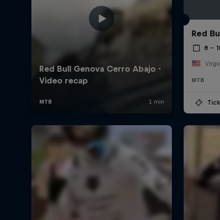
Red Bu
8 – 
Virgi
MTB
Tick