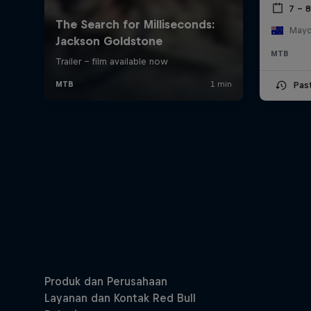
7 – 8
Mayde
MTB
Pas