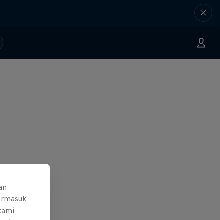
an
ermasuk
 kami