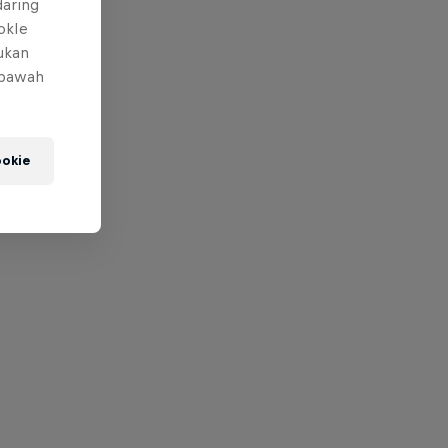
daring
okIe
mukan
 bawah
okie