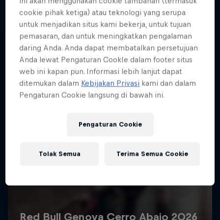
ini akan menggunakan cookie tambahan (termasuk
Lebih banyak seperti ini
cookie pihak ketiga) atau teknologi yang serupa
untuk menjadikan situs kami bekerja, untuk tujuan
pemasaran, dan untuk meningkatkan pengalaman
daring Anda. Anda dapat membatalkan persetujuan
Anda lewat Pengaturan CookIe dalam footer situs
web ini kapan pun. Informasi lebih lanjut dapat
ditemukan dalam
Kebijakan Privasi
kami dan dalam
Pengaturan Cookie langsung di bawah ini.
Pengaturan Cookie
Tolak Semua
Terima Semua Cookie