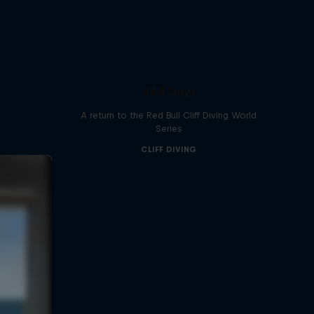
444 Days
A return to the Red Bull Cliff Diving World
Series
CLIFF DIVING