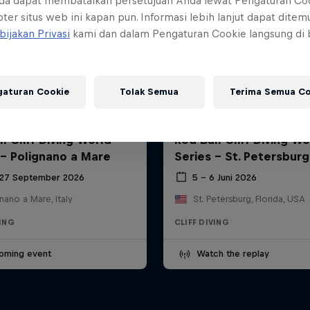
da dapat membatalkan persetujuan Anda lewat Pengaturan Co
ter situs web ini kapan pun. Informasi lebih lanjut dapat dite
bijakan Privasi
kami dan dalam Pengaturan Cookie langsung di
gaturan Cookie
Tolak Semua
Terima Semua Co
l Cliff Diving World
Red Bull Cliff Diving Wo
 - Polignano a Mare
Series - St. Petersburg
 27 September 2026
5 – 6 Juni 2026
nano a Mare, Italy
St. Petersburg, Florida, USA
VING
CLIFF DIVING
oming event
Watch the replay