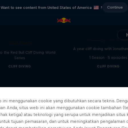
Continue
Want to see content from United States of America
?
Chasing the Dre
444 Days
A year cliff diving with Jonatha
to the Red Bull Cliff Diving World
1 Season · 5 episodes
Series
CLIFF DIVING
CLIFF DIVING
b ini menggunakan cookie yang dibutuhkan secara teknis. Deng
uan Anda, situs web ini akan menggunakan cookie tambahan (t
ihak ketiga) atau teknologi yang serupa untuk menjadikan situs
 untuk tujuan pemasaran, dan untuk meningkatkan pengalaman 