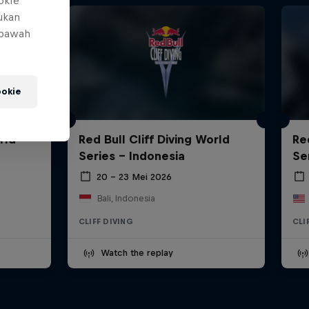
okIe
mukan
 bawah
okie
rld
Red Bull Cliff Diving World
Re
Series - Indonesia
Se
20 – 23 Mei 2026
Bali, Indonesia
CLIFF DIVING
CLI
Watch the replay