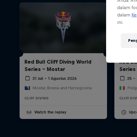
Anda. An
dalam foo
dalam
Ke
ini.
Pen
Red Bull Cliff Diving World
Red Bul
Series - Mostar
Series
31 Juli – 1 Agustus 2026
25 –
Mostar, Bosnia and Herzegovina
Polig
CLIFF DIVING
CLIFF DI
Watch the replay
Upc