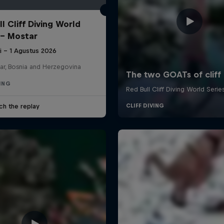
l Cliff Diving World
 - Mostar
li – 1 Agustus 2026
ar, Bosnia and Herzegovina
VING
ch the replay