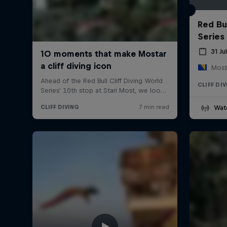
Red Bul
Series
31 Ju
Most
CLIFF DI
Wat