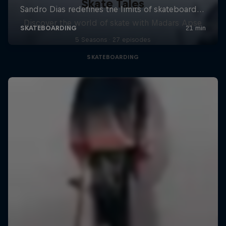
Skate Tales
Discover the world of skate with Madars Apse
5 Seasons · 27 episodes
SKATEBOARDING