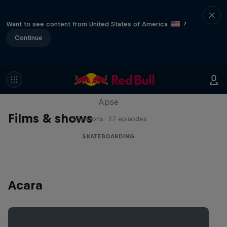
Want to see content from United States of America
?
Continue
Skate Tales
Discover the world of skate with Madars
Apse
Films & shows
5 Seasons · 27 episodes
SKATEBOARDING
Acara