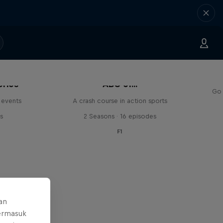
eries
ABC of...
Go 
 events
A crash course in action sports
s
2 Seasons · 16 episodes
F1
an
ermasuk