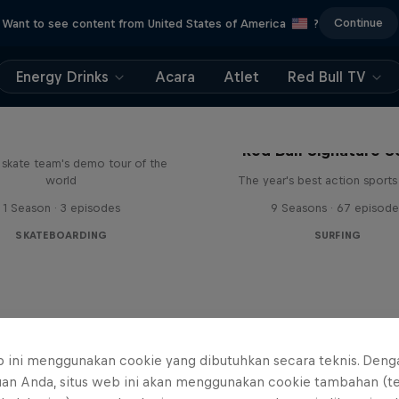
Continue
Want to see content from United States of America
?
Energy Drinks
Acara
Atlet
Red Bull TV
d Bull Drop In Tour
Red Bull Signature S
l skate team's demo tour of the
world
The year's best action sports
1 Season · 3 episodes
9 Seasons · 67 episode
SKATEBOARDING
SURFING
b ini menggunakan cookie yang dibutuhkan secara teknis. Deng
uan Anda, situs web ini akan menggunakan cookie tambahan (t