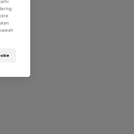
 kami
daring
okIe
mukan
 bawah
okie