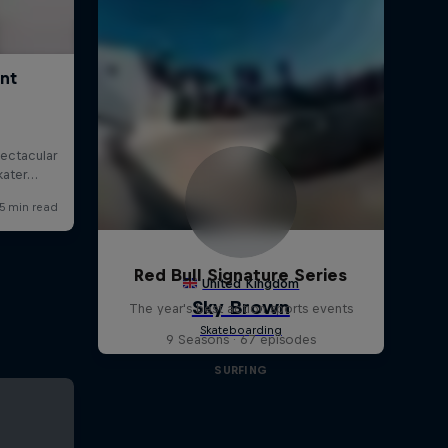
Red Bull Signature Series
The year's best action sports events
9 Seasons · 67 episodes
SURFING