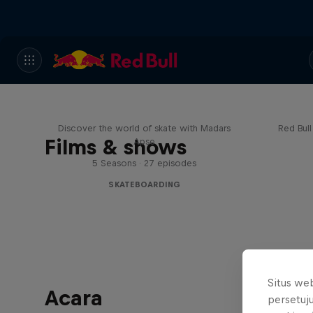
Skate Tales
Re
Discover the world of skate with Madars
Red Bul
Films & shows
Apse
5 Seasons · 27 episodes
SKATEBOARDING
Situs we
Acara
persetuj