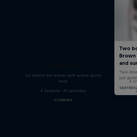
Ultimate Rush
Go behind the scenes with action sports
best
A cr
6 Seasons · 81 episodes
CLIMBING