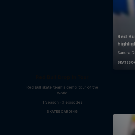
Red Bull Drop In Tour
Red Bull skate team's demo tour of the
world
1 Season · 3 episodes
SKATEBOARDING