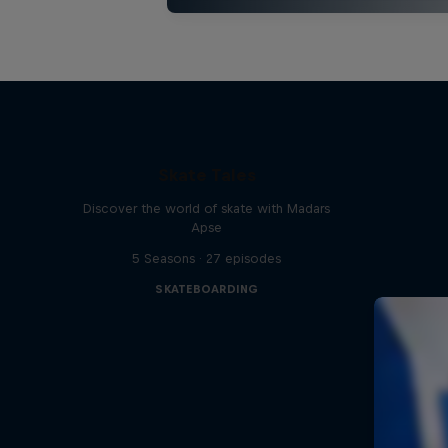
Skate Tales
Discover the world of skate with Madars
Apse
5 Seasons · 27 episodes
SKATEBOARDING