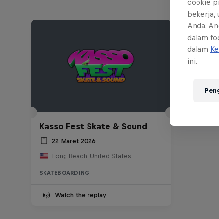
cookie p
bekerja,
Anda. An
dalam foo
dalam
Ke
ini.
Pen
Kasso Fest Skate & Sound
22 Maret 2026
Long Beach, United States
SKATEBOARDING
Watch the replay