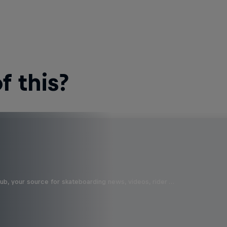
 this?
b, your source for skateboarding news, videos, rider …