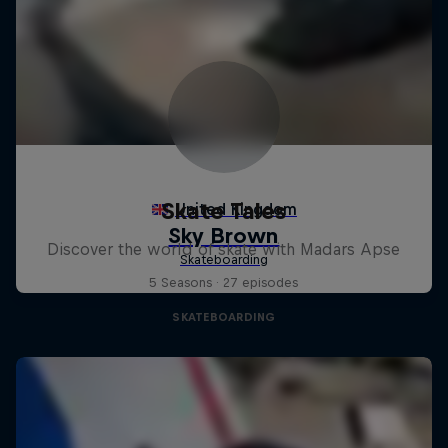
Skate Tales
Discover the world of skate with Madars Apse
5 Seasons · 27 episodes
SKATEBOARDING