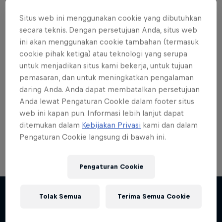
Situs web ini menggunakan cookie yang dibutuhkan
secara teknis. Dengan persetujuan Anda, situs web
ini akan menggunakan cookie tambahan (termasuk
cookie pihak ketiga) atau teknologi yang serupa
Want more of this?
untuk menjadikan situs kami bekerja, untuk tujuan
pemasaran, dan untuk meningkatkan pengalaman
daring Anda. Anda dapat membatalkan persetujuan
Skateboarding
Anda lewat Pengaturan CookIe dalam footer situs
web ini kapan pun. Informasi lebih lanjut dapat
Welcome to the Red Bull Skateboarding hub, your
ditemukan dalam
Kebijakan Privasi
kami dan dalam
source for skateboarding news, videos, rider …
Pengaturan Cookie langsung di bawah ini.
Pengaturan Cookie
Tolak Semua
Terima Semua Cookie
Lebih banyak seperti ini