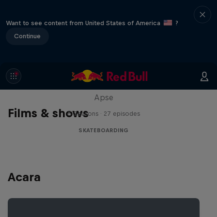
Want to see content from United States of America
?
Continue
Skate Tales
Discover the world of skate with Madars
Apse
Films & shows
5 Seasons · 27 episodes
SKATEBOARDING
Acara