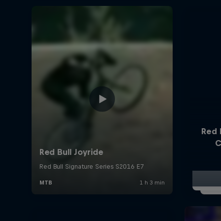
Red 
C