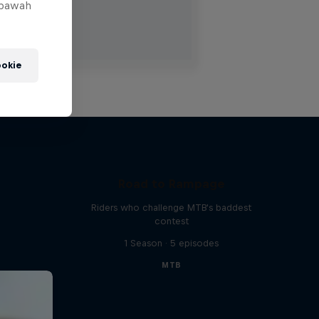
 bawah
okie
Road to Rampage
Riders who challenge MTB's baddest
contest
1 Season · 5 episodes
MTB