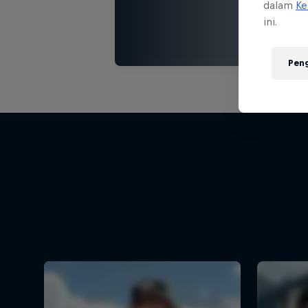
dalam
Ke
ini.
Pen