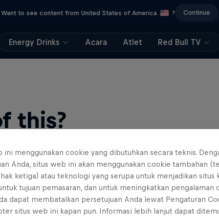
Continue
Want to see content from United States of America
?
Energy Drinks
Acara
Atlet
Red Bull TV
 this?
b ini menggunakan cookie yang dibutuhkan secara teknis. Deng
uan Anda, situs web ini akan menggunakan cookie tambahan (t
ihak ketiga) atau teknologi yang serupa untuk menjadikan situs
 untuk tujuan pemasaran, dan untuk meningkatkan pengalaman 
da dapat membatalkan persetujuan Anda lewat Pengaturan Co
ter situs web ini kapan pun. Informasi lebih lanjut dapat dite
find an action-packed collection of two-wheel films, shows …