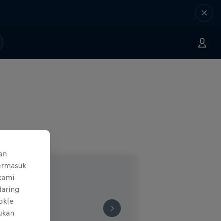
an
ermasuk
 kami
daring
okIe
mukan