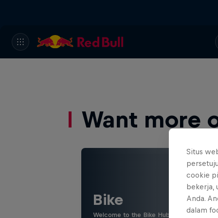
Want more of
Situs we
persetuj
cookie p
bekerja,
Bike
Anda. An
dalam foo
Welcome to the Bike Hub, where you will 