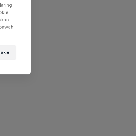
daring
okIe
mukan
 bawah
okie