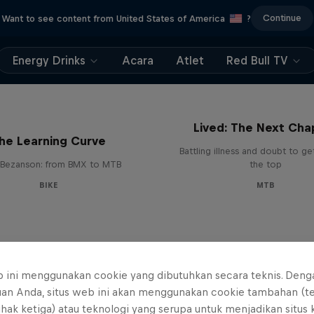
Continue
Want to see content from United States of America
?
Energy Drinks
Acara
Atlet
Red Bull TV
EMIL – Every Mystery
Lived: The Next Cha
he Learning Curve
Battling illness and doubt to ge
Bezanson: from BMX to MTB
the top
BIKE
MTB
b ini menggunakan cookie yang dibutuhkan secara teknis. Deng
uan Anda, situs web ini akan menggunakan cookie tambahan (t
ihak ketiga) atau teknologi yang serupa untuk menjadikan situs