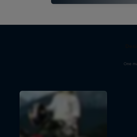
Desi
One man