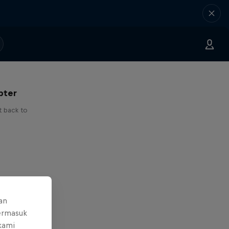
 I've
pter
t back to
an
ermasuk
 kami