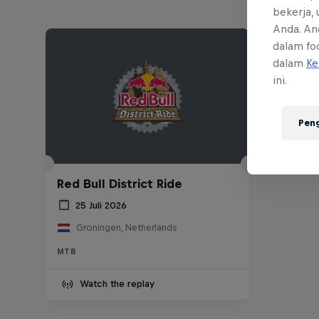
bekerja,
Anda. An
dalam foo
dalam
Ke
ini.
Pen
Red Bull District Ride
25 Juli 2026
Groningen, Netherlands
MTB
Watch the replay