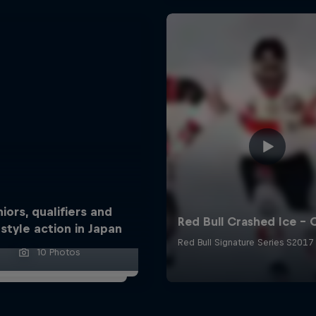
niors, qualifiers and
style action in Japan
10 Photos