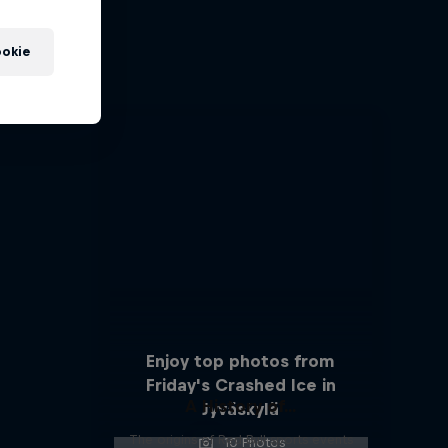
ports
okie
s
Enjoy top photos from
Friday's Crashed Ice in
A History of...
Jyväskylä
The origins of Red Bull sports events
10 Photos