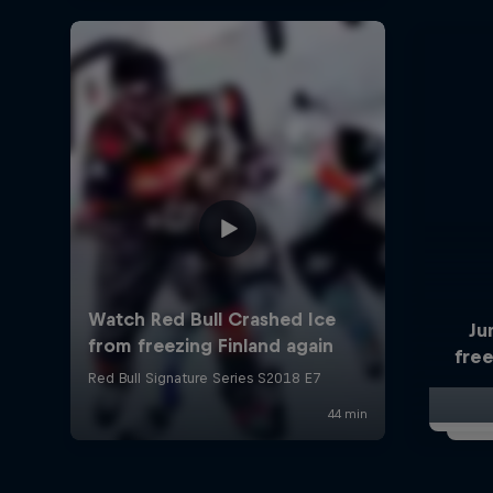
Ju
free