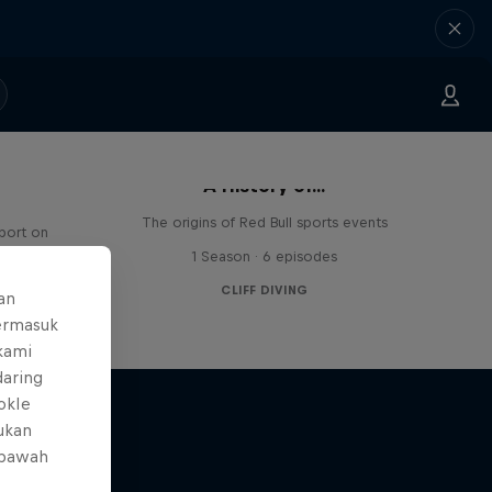
A History of...
The origins of Red Bull sports events
sport on
1 Season · 6 episodes
CLIFF DIVING
an
ermasuk
 kami
daring
okIe
mukan
 bawah