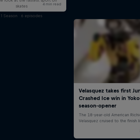
de look at the fastest sport on
skates
1 Season · 6 episodes