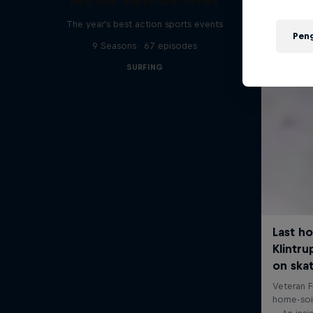
Red Bull Signature Series
The year's best action sports events
Pen
9 Seasons · 67 episodes
SURFING