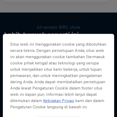
More Than Machine
All-access WRC show
Lebih banyak seperti ini
1 Season · 7 episodes
Situs web ini menggunakan cookie yang dibutuhkan
WRC
secara teknis. Dengan persetujuan Anda, situs web
ini akan menggunakan cookie tambahan (termasuk
cookie pihak ketiga) atau teknologi yang serupa
untuk menjadikan situs kami bekerja, untuk tujuan
pemasaran, dan untuk meningkatkan pengalaman
daring Anda. Anda dapat membatalkan persetujuan
Anda lewat Pengaturan CookIe dalam footer situs
web ini kapan pun. Informasi lebih lanjut dapat
ditemukan dalam
Kebijakan Privasi
kami dan dalam
Pengaturan Cookie langsung di bawah ini.