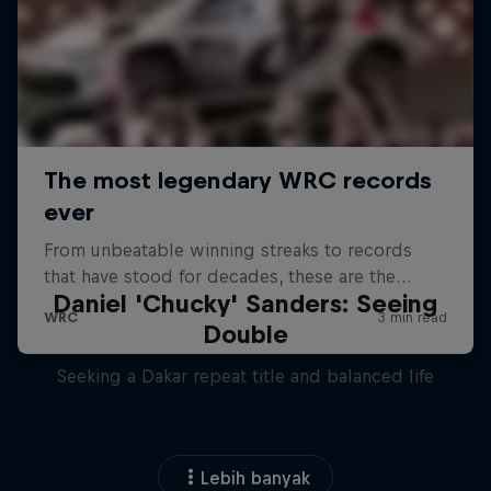
Daniel 'Chucky' Sanders: Seeing
Double
Seeking a Dakar repeat title and balanced life
Lebih banyak