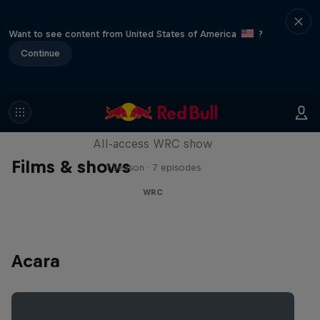
Want to see content from United States of America
?
Continue
More Than Machine
All-access WRC show
Films & shows
1 Season · 7 episodes
WRC
Acara