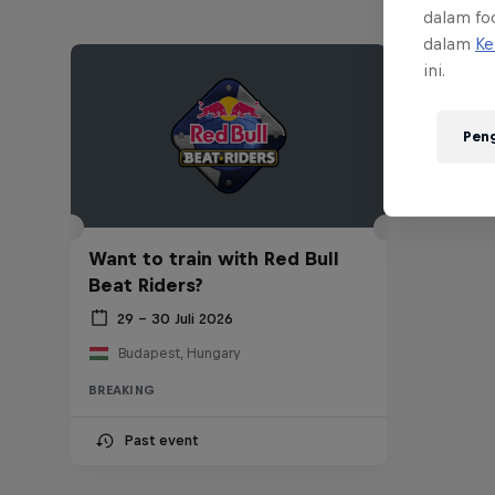
dalam foo
dalam
Ke
ini.
Pen
Want to train with Red Bull
Beat Riders?
29 – 30 Juli 2026
Budapest, Hungary
BREAKING
Past event