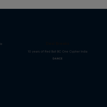
Desi Breaks
le
10 years of Red Bull BC One Cypher India
DANCE