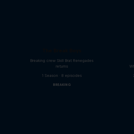
The Break Boys
Breaking crew Skill Brat Renegades
returns
Wh
1 Season · 8 episodes
BREAKING