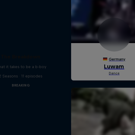
The Breakdown
at it takes to be a b-boy
2 Seasons · 11 episodes
BREAKING