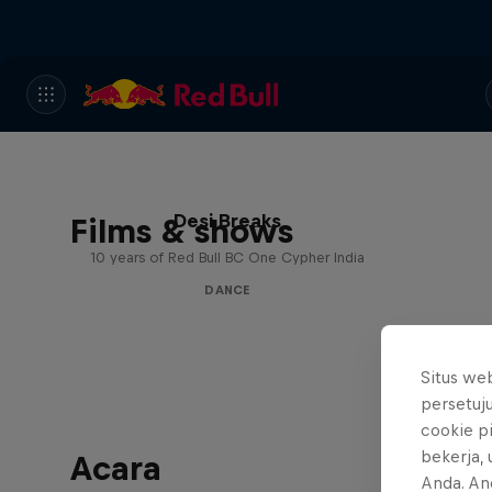
Desi Breaks
Films & shows
10 years of Red Bull BC One Cypher India
DANCE
Situs we
persetuj
cookie p
bekerja,
Acara
Anda. An