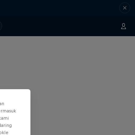
an
ermasuk
 kami
daring
okIe