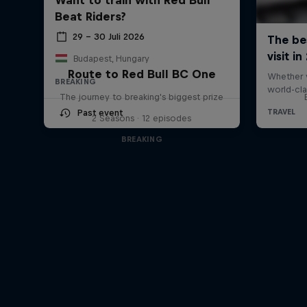
Beat Riders?
29 – 30 Juli 2026
Budapest, Hungary
Route to Red Bull BC One
BREAKING
The journey to breaking's biggest prize
Past event
2 Seasons · 12 episodes
BREAKING