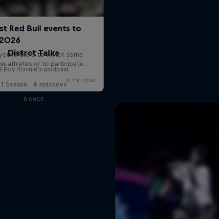
Distrct Talks
B-Boy Ronnie's podcast
1 Season · 4 episodes
DANCE