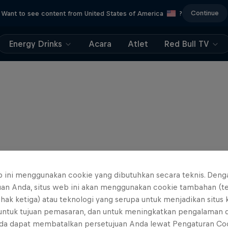
Continue
Want to see content from United States of America
?
Energy Drinks
Acara
Atlet
Red Bull TV
b ini menggunakan cookie yang dibutuhkan secara teknis. Deng
uan Anda, situs web ini akan menggunakan cookie tambahan (t
ihak ketiga) atau teknologi yang serupa untuk menjadikan situs
 untuk tujuan pemasaran, dan untuk meningkatkan pengalaman 
da dapat membatalkan persetujuan Anda lewat Pengaturan Co